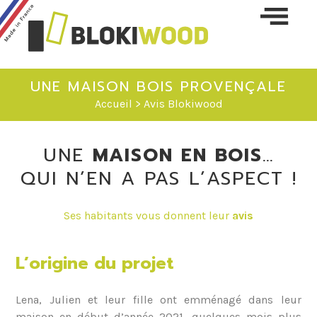
Skip 
conte
UNE MAISON BOIS PROVENÇALE
Accueil
> Avis Blokiwood
UNE
MAISON EN BOIS
…
QUI N’EN A PAS L’ASPECT !
Ses habitants vous donnent leur
avis
L’origine du projet
Lena, Julien et leur fille ont emménagé dans leur
maison en début d’année 2021, quelques mois plus