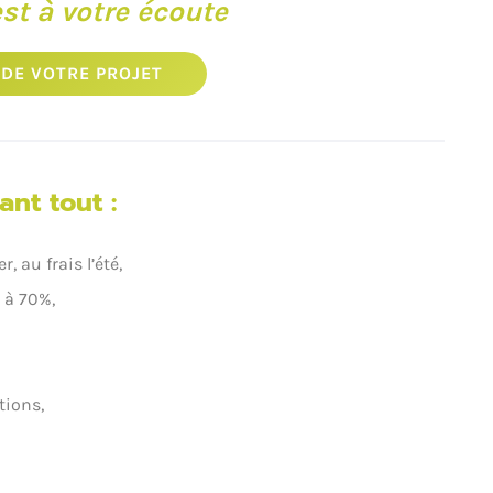
st à votre écoute
DE VOTRE PROJET
nt tout :
, au frais l’été,
 à 70%,
tions,