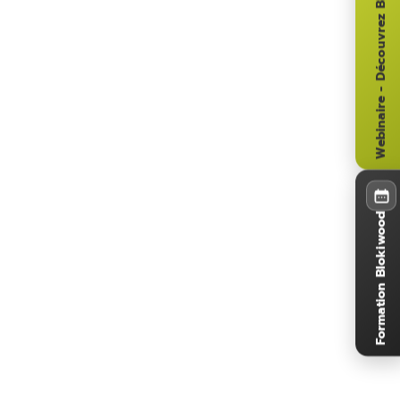
Webinaire - Découvrez Blokiwood
Formation Blokiwood