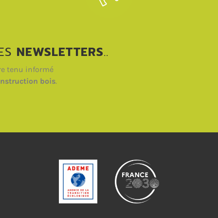
DES
NEWSLETTERS
..
re tenu informé
nstruction bois
.