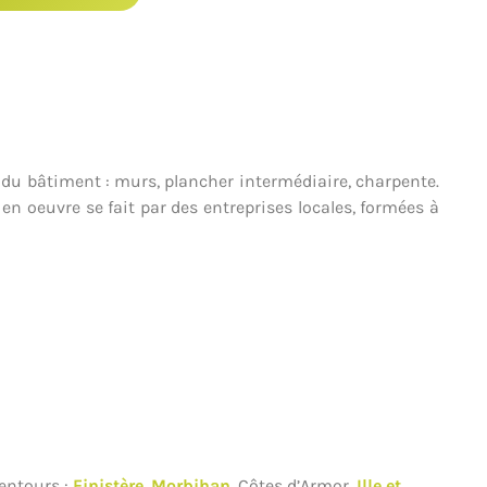
 du bâtiment : murs, plancher intermédiaire, charpente.
 en oeuvre se fait par des entreprises locales, formées à
lentours :
Finistère
,
Morbihan
, Côtes d’Armor,
Ille et