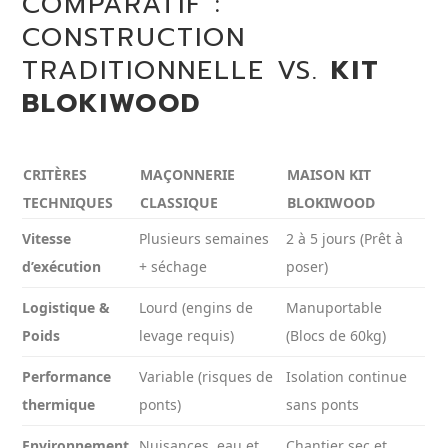
COMPARATIF :
CONSTRUCTION
TRADITIONNELLE VS.
KIT
BLOKIWOOD
CRITÈRES
MAÇONNERIE
MAISON KIT
TECHNIQUES
CLASSIQUE
BLOKIWOOD
Vitesse
Plusieurs semaines
2 à 5 jours (Prêt à
d’exécution
+ séchage
poser)
Logistique &
Lourd (engins de
Manuportable
Poids
levage requis)
(Blocs de 60kg)
Performance
Variable (risques de
Isolation continue
thermique
ponts)
sans ponts
Environnement
Nuisances, eau et
Chantier sec et