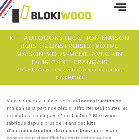
Skip 
conte
KIT AUTOCONSTRUCTION MAISON
BOIS : CONSTRUISEZ VOTRE
MAISON VOUS-MÊME AVEC UN
FABRICANT FRANÇAIS
Accueil
> Construisez votre maison bois en kit,
simplement
Vous souhaitez réaliser votre
autoconstruction de
maison
sans partir de zéro ni affronter seul toutes les
difficultés techniques d’un chantier ? Blokiwood
fabrique depuis plus de 14 ans des
kits
d’autoconstruction de maison bois
sur mesure
conçus pour simplifier la construction tout en