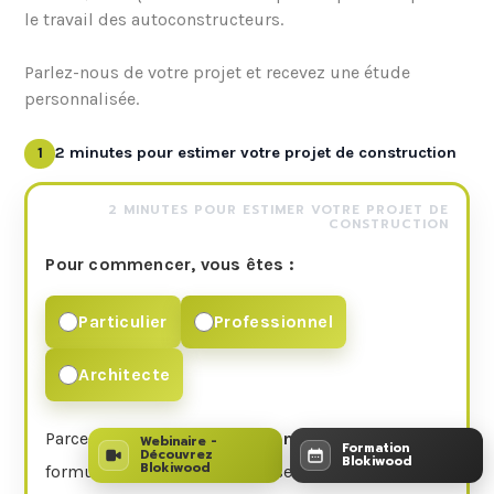
le travail des autoconstructeurs.
Parlez-nous de votre projet et recevez une étude
personnalisée.
1
2 minutes pour estimer votre projet de construction
2 MINUTES POUR ESTIMER VOTRE PROJET DE
CONSTRUCTION
Pour commencer, vous êtes :
Particulier
Professionnel
Architecte
Parce que chaque projet est
unique
, à la fin de ce
Webinaire -
Formation
Découvrez
Blokiwood
Blokiwood
formulaire, nous vous proposerons de planifier