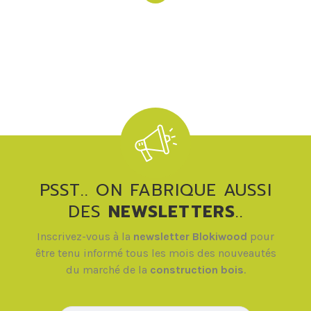
PSST.. ON FABRIQUE AUSSI
DES
NEWSLETTERS
..
Inscrivez-vous à la
newsletter Blokiwood
pour
être tenu informé tous les mois des nouveautés
du marché de la
construction bois
.