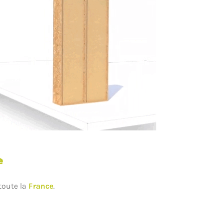
e
toute la
France
.