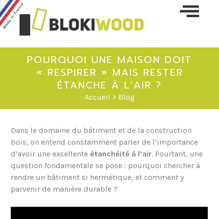
Skip 
conte
POURQUOI UNE MAISON DOIT
« RESPIRER » MAIS RESTER
ÉTANCHE À L’AIR ?
Accueil
>
Blog
Dans le domaine du bâtiment et de la construction
bois, on entend constamment parler de l’importance
d’avoir une excellente
étanchéité à l’air
. Pourtant, une
question fondamentale se pose : pourquoi chercher à
rendre un bâtiment si hermétique, et comment y
parvenir de manière durable ?