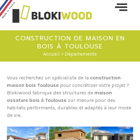
Skip 
conte
CONSTRUCTION DE MAISON EN
BOIS À TOULOUSE
Accueil
> Départements
Vous recherchez un spécialiste de la
construction
maison bois Toulouse
pour concrétiser votre projet ?
Blokiwood fabrique des structures de
maison
ossature bois à Toulouse
sur mesure pour des
habitats performants, durables et adaptés à leur mode
de vie.