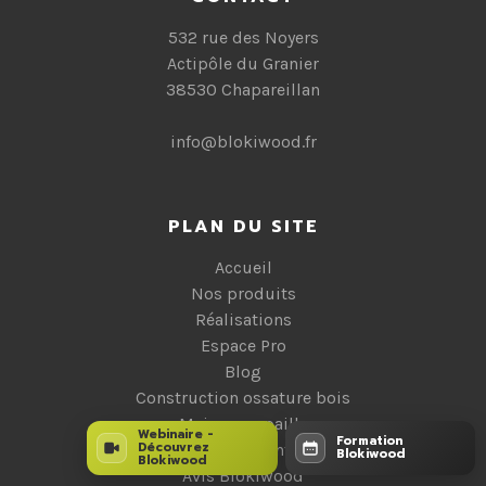
532 rue des Noyers
Actipôle du Granier
38530 Chapareillan
info@blokiwood.fr
PLAN DU SITE
Accueil
Nos produits
Réalisations
Espace Pro
Blog
Construction ossature bois
Maison en paille
Webinaire -
Formation
Découvrez
Départements
Blokiwood
Blokiwood
Avis Blokiwood