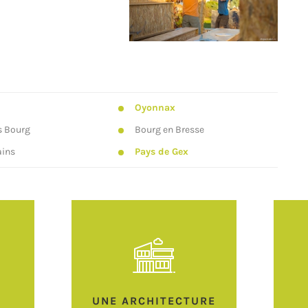
Oyonnax
s Bourg
Bourg en Bresse
ains
Pays de Gex
T
UNE ARCHITECTURE