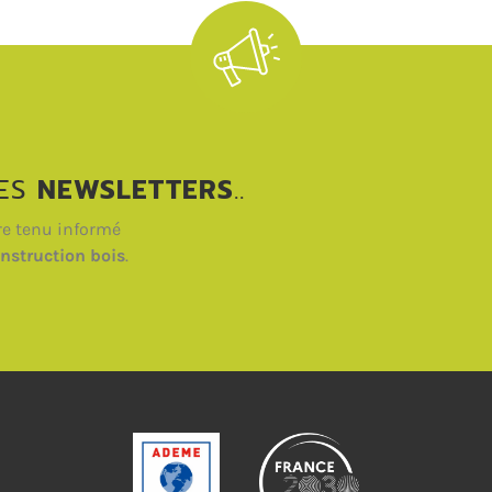
DES
NEWSLETTERS
..
re tenu informé
nstruction bois
.