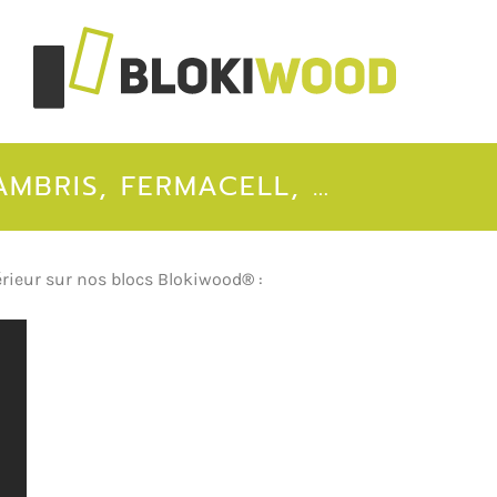
AMBRIS, FERMACELL, …
térieur sur nos blocs Blokiwood
®
: