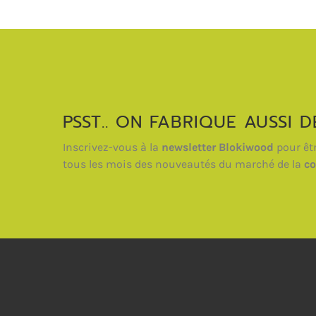
PSST.. ON FABRIQUE AUSSI 
Inscrivez-vous à la
newsletter Blokiwood
pour êt
tous les mois des nouveautés du marché de la
co