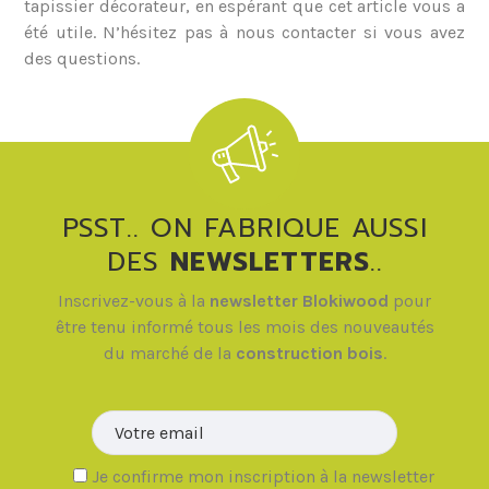
tapissier décorateur, en espérant que cet article vous a
été utile. N’hésitez pas à nous contacter si vous avez
des questions.
PSST.. ON FABRIQUE AUSSI
DES
NEWSLETTERS
..
Inscrivez-vous à la
newsletter Blokiwood
pour
être tenu informé tous les mois des nouveautés
du marché de la
construction bois
.
Veuillez la
Je confirme mon inscription à la newsletter